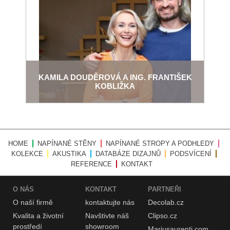
KAMILA DOUDĚROVÁ A ING. FRANTIŠEK
KOBLIŽKA
HOME
NAPÍNANÉ STĚNY
NAPÍNANÉ STROPY A PODHLEDY
KOLEKCE
AKUSTIKA
DATABÁZE DIZAJNŮ
PODSVÍCENÍ
REFERENCE
KONTAKT
O NÁS
KONTAKT
PARTNEŘI
O naší
firmě
kontaktujte nás
Decolab.cz
Kvalita a životní
Navštivte náš
Clipso.cz
prostředí
showroom
Mariusaurenti.com