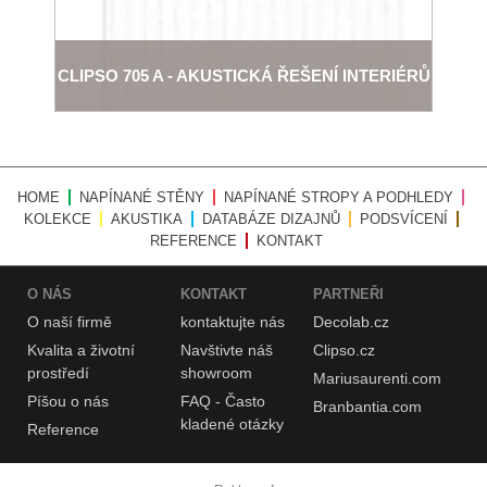
CLIPSO 705 A - AKUSTICKÁ ŘEŠENÍ INTERIÉRŮ
HOME
NAPÍNANÉ STĚNY
NAPÍNANÉ STROPY A PODHLEDY
KOLEKCE
AKUSTIKA
DATABÁZE DIZAJNŮ
PODSVÍCENÍ
REFERENCE
KONTAKT
O NÁS
KONTAKT
PARTNEŘI
O naší
firmě
kontaktujte nás
Decolab.cz
Kvalita a životní
Navštivte náš
Clipso.cz
prostředí
showroom
Mariusaurenti.com
Píšou o nás
FAQ - Často
Branbantia.com
kladené otázky
Reference