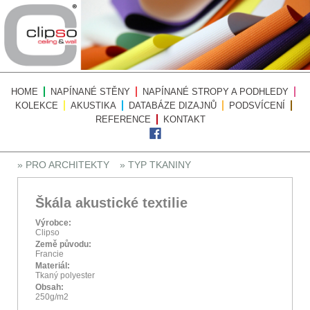
HOME
NAPÍNANÉ STĚNY
NAPÍNANÉ STROPY A PODHLEDY
KOLEKCE
AKUSTIKA
DATABÁZE DIZAJNŮ
PODSVÍCENÍ
REFERENCE
KONTAKT
» PRO ARCHITEKTY
» TYP TKANINY
Škála akustické textilie
Výrobce:
Clipso
Země původu:
Francie
Materiál:
Tkaný polyester
Obsah:
250g/m2