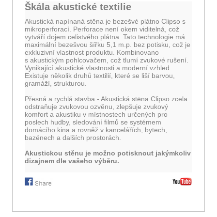
Škála akustické textilie
Akustická napínaná stēna je bezešvé plátno Clipso s
mikroperforací. Perforace není okem viditelná, což
vytváří dojem celistvého plátna. Tato technologie má
maximální bezešvou šířku 5,1 m.p. bez potisku, což je
exkluzivní vlastnost produktu. Kombinovano
s akustickým pohlcovačem, což tlumí zvukové rušení.
Vynikající akustické vlastnosti a
moderní vzhled
.
Existuje několik druhů textilií, které se liší barvou,
gramáží,
strukturou
.
Přesná a rychlá stavba - Akustická stēna Clipso zcela
odstraňuje zvukovou ozvěnu, zlepšuje zvukový
komfort a akustiku v místnostech určených pro
poslech hudby, sledování filmů se systémem
domácího kina a rovněž v kancelářích, bytech,
bazénech a dalších prostorách.
Akustickou stěnu je možno potisknout jakýmkoliv
dizajnem dle vašeho výběru.