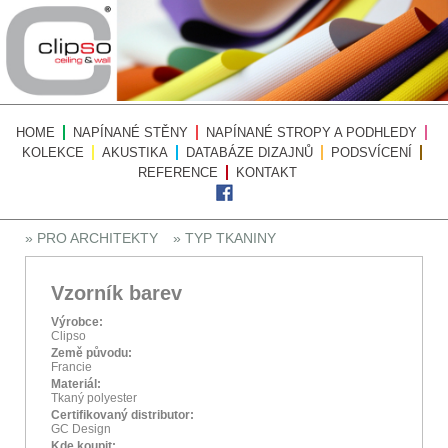
HOME
NAPÍNANÉ STĚNY
NAPÍNANÉ STROPY A PODHLEDY
KOLEKCE
AKUSTIKA
DATABÁZE DIZAJNŮ
PODSVÍCENÍ
REFERENCE
KONTAKT
» PRO ARCHITEKTY
» TYP TKANINY
Vzorník barev
Výrobce:
Clipso
Země původu:
Francie
Materiál:
Tkaný polyester
Certifikovaný distributor:
GC Design
Kde koupit: