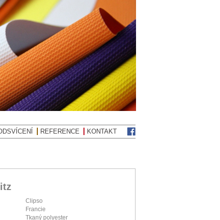
ODSVÍCENÍ
REFERENCE
KONTAKT
itz
Clipso
Francie
Tkaný polyester