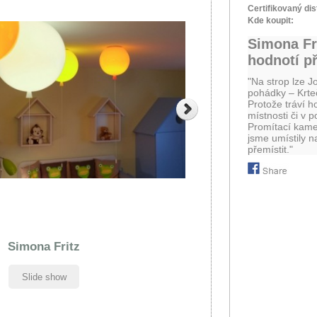
Certifikovaný dis
Kde koupit:
Simona Fr
hodnotí p
"Na strop lze J
pohádky – Krte
Protože tráví h
místnosti či v p
Promítací kame
jsme umístily n
přemístit."
Simona Fritz
Slide show