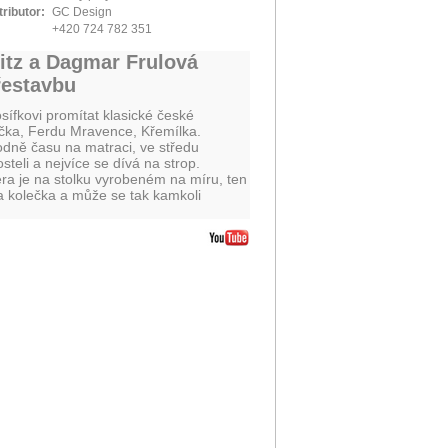
tributor:
GC Design
+420 724 782 351
itz a Dagmar Frulová
řestavbu
osífkovi promítat klasické české
čka, Ferdu Mravence, Křemílka.
odně času na matraci, ve středu
osteli a nejvíce se dívá na strop.
ra je na stolku vyrobeném na míru, ten
a kolečka a může se tak kamkoli