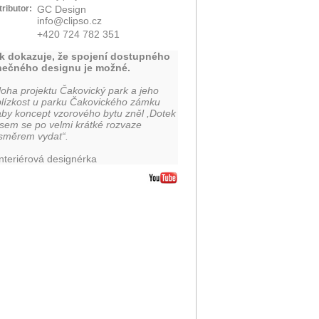
tributor:
GC Design
info@clipso.cz
+420 724 782 351
k dokazuje, že spojení dostupného
inečného designu je možné.
loha projektu Čakovický park a jeho
blízkost u parku Čakovického zámku
aby koncept vzorového bytu zněl ,Dotek
 jsem se po velmi krátké rozvaze
 směrem vydat“.
interiérová designérka