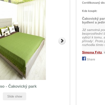
Certifikovaný dis
Kde koupit:
Čakovický par
bydlení a jed
Již samotná po
bezprostřední 
vybízí k tomu, 
přírody‘. Proto
rozhodla tímto
Simona Fritz
, 
pso - Čakovický park
Slide show