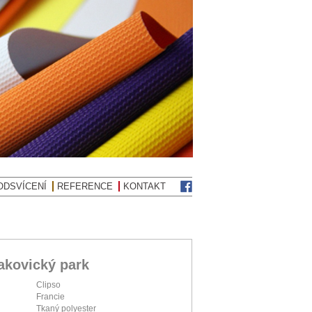
ODSVÍCENÍ
REFERENCE
KONTAKT
Čakovický park
Clipso
Francie
Tkaný polyester