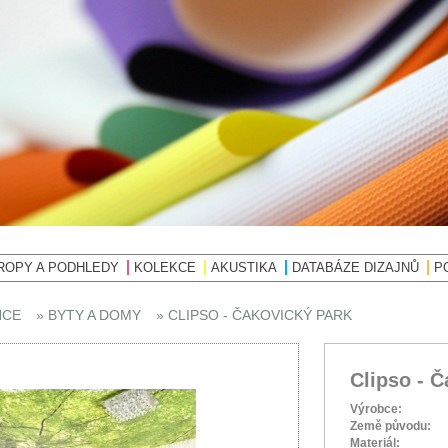
ROPY A PODHLEDY
KOLEKCE
AKUSTIKA
DATABÁZE DIZAJNŮ
P
NCE
» BYTY A DOMY
» CLIPSO - ČAKOVICKÝ PARK
Clipso - 
Výrobce:
Země původu:
Materiál: