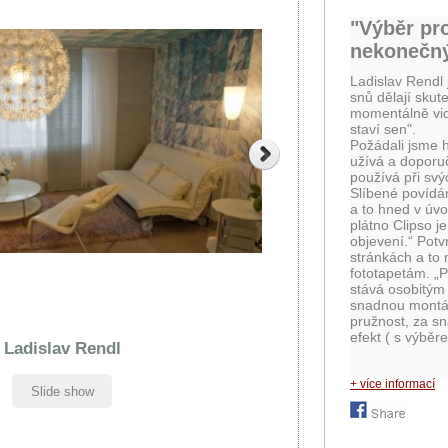
"Výběr pro
nekonečn
Ladislav Rendl 
snů dělají skut
momentálně vid
staví sen".
Požádali jsme h
užívá a doporuč
používá při sv
Slíbené povídán
a to hned v úvo
plátno Clipso j
objevení.“ Potv
stránkách a to
fototapetám. „P
stává osobitým 
snadnou montáž
pružnost, za s
efekt ( s výběre
Ladislav Rendl
+ více informací
Slide show