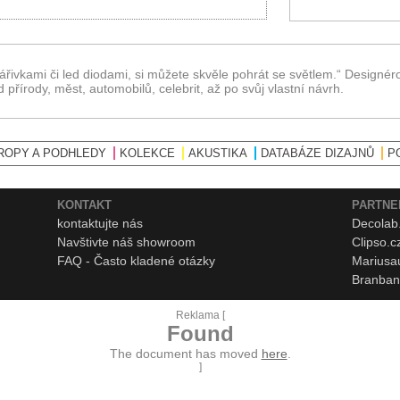
řivkami či led diodami, si můžete skvěle pohrát se světlem.“ Designérovi
řírody, měst, automobilů, celebrit, až po svůj vlastní návrh.
ROPY A PODHLEDY
KOLEKCE
AKUSTIKA
DATABÁZE DIZAJNŮ
P
KONTAKT
PARTNE
kontaktujte nás
Decolab
Navštivte náš showroom
Clipso.c
FAQ - Často kladené otázky
Mariusa
Branban
Reklama [
Found
The document has moved
here
.
]