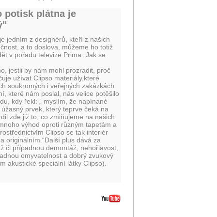
 potisk plátna je
ý"
je jedním z designérů, kteří z našich
ečnost, a to doslova, můžeme ho totiž
ět v pořadu televize Prima „Jak se
o, jestli by nám mohl prozradit, proč
uje užívat Clipso materiály,které
ých soukromých i veřejných zakázkách.
í, které nám poslal, nás velice potěšilo
du, kdy řekl: „ myslím, že napínané
e úžasný prvek, který teprve čeká na
rdil zde již to, co zmiňujeme na našich
 mnoho výhod oproti různým tapetám a
rostřednictvím Clipso se tak interiér
a originálním.“Další plus dává za
 či případnou demontáž, nehořlavost,
nadnou omyvatelnost a dobrý zvukový
m akustické speciální látky Clipso).