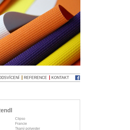
ODSVÍCENÍ
REFERENCE
KONTAKT
Rendl
Clipso
Francie
Tkaný polyester