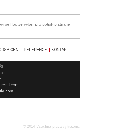
 se líbí, že výběr pro potisk plátna je
ODSVÍCENÍ
REFERENCE
KONTAKT
ŘI
.cz
z
urenti.com
tia.com
© 2014 Všechna práva vyhrazena