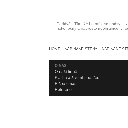
Dodává: „Tím, že ho můžete podsvítit zá
nekonečný a naprosto neohraničený, od p
HOME
NAPÍNANÉ STĚNY
NAPÍNANÉ ST
O NÁS
O naší
firmě
Kvalita a životní prostředí
Píšou o nás
Reference