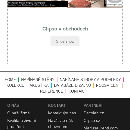
Clipso v obchodech
Slide show
HOME
NAPÍNANÉ STĚNY
NAPÍNANÉ STROPY A PODHLEDY
KOLEKCE
AKUSTIKA
DATABÁZE DIZAJNŮ
PODSVÍCENÍ
REFERENCE
KONTAKT
O NÁS
KONTAKT
PARTNEŘI
O naší
firmě
kontaktujte nás
Decolab.cz
Kvalita a životní
Navštivte náš
Clipso.cz
prostředí
showroom
Mariusaurenti.com