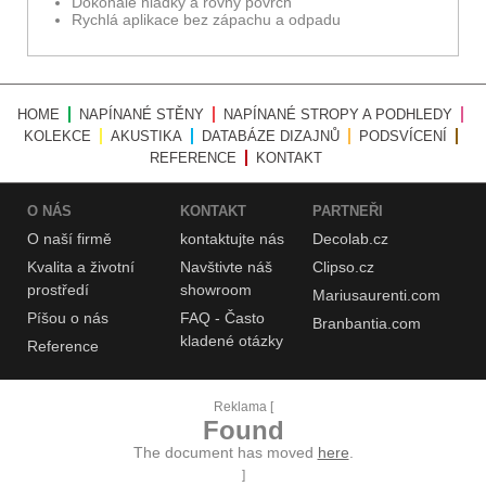
Dokonale hladký a rovný povrch
Rychlá aplikace bez zápachu a odpadu
HOME
NAPÍNANÉ STĚNY
NAPÍNANÉ STROPY A PODHLEDY
KOLEKCE
AKUSTIKA
DATABÁZE DIZAJNŮ
PODSVÍCENÍ
REFERENCE
KONTAKT
O NÁS
KONTAKT
PARTNEŘI
O naší
firmě
kontaktujte nás
Decolab.cz
Kvalita a životní
Navštivte náš
Clipso.cz
prostředí
showroom
Mariusaurenti.com
Píšou o nás
FAQ - Často
Branbantia.com
kladené otázky
Reference
Reklama [
Found
The document has moved
here
.
]