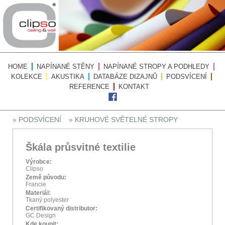
HOME
NAPÍNANÉ STĚNY
NAPÍNANÉ STROPY A PODHLEDY
KOLEKCE
AKUSTIKA
DATABÁZE DIZAJNŮ
PODSVÍCENÍ
REFERENCE
KONTAKT
» PODSVÍCENÍ
» KRUHOVÉ SVĚTELNÉ STROPY
Škála průsvitné textilie
Výrobce:
Clipso
Země původu:
Francie
Materiál:
Tkaný polyester
Certifikovaný distributor:
GC Design
Kde koupit: