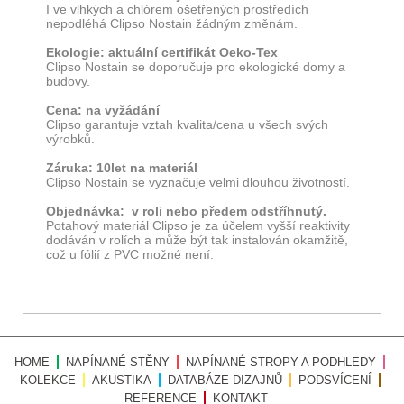
I ve vlhkých a chlórem ošetřených prostředích
nepodléhá Clipso Nostain žádným změnám.
Ekologie: aktuální certifikát Oeko-Tex
Clipso Nostain se doporučuje pro ekologické domy a
budovy.
Cena: na vyžádání
Clipso garantuje vztah kvalita/cena u všech svých
výrobků.
Záruka: 10let na
materiál
Clipso Nostain se vyznačuje velmi dlouhou životností.
Objednávka: v roli nebo předem odstříhnutý.
Potahový materiál Clipso je za účelem vyšší reaktivity
dodáván v rolích a může být tak instalován okamžitě,
což u fólií z PVC možné není.
HOME
NAPÍNANÉ STĚNY
NAPÍNANÉ STROPY A PODHLEDY
KOLEKCE
AKUSTIKA
DATABÁZE DIZAJNŮ
PODSVÍCENÍ
REFERENCE
KONTAKT