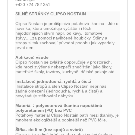
Kde koupit:
+420 724 782 351
SILNÉ STRÁNKY CLIPSO NOSTAIN
Clipso Nostain je protišpinivá potahová tkanina . Jde o
novinku, která umožňuje vyčištění i těch
nejodolnějších skvrn např. od kávy, tomatové
šťávy…..za pomoci navlhčené houbičky. Stěny a
stropy si tak zachovají původní podobu jak vypadaly
první den.
Aplikace: všude
Clipso Nostain se zvláště doporučuje v prostorách,
kde hrozí zvýšené nebezpečí znečištění jako školy,
mateřské školy, továrny, kuchyně, dětské pokoje atd.
Instalace: jednoduchá, rychlá a čistá
Instalace stropů a stěn Clipso Nostain nepřináší
žádná omezení (jednoduchá, rychlá a čistá) a
nevyžaduje stěhování nábytku.
Materiál : polyesterová tkanina napuštěná
polyuretanem (PU) bez PVC
Potahový materiál Clipso Nostain patří mezi tkaniny, je
mnohem ekologičtější a odolnější než PVC fólie.
Šířka: do 5 m (bez spoj
ů a svárů)
Clipso jako jediný hráč na trhu nabízí velmi širokou