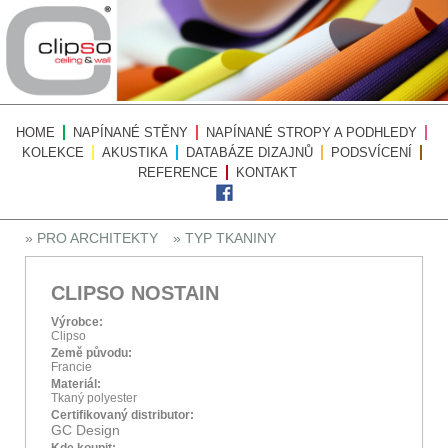
HOME
NAPÍNANÉ STĚNY
NAPÍNANÉ STROPY A PODHLEDY
KOLEKCE
AKUSTIKA
DATABÁZE DIZAJNŮ
PODSVÍCENÍ
REFERENCE
KONTAKT
» PRO ARCHITEKTY
» TYP TKANINY
CLIPSO NOSTAIN
Výrobce:
Clipso
Země původu:
Francie
Materiál:
Tkaný polyester
Certifikovaný distributor:
GC Design